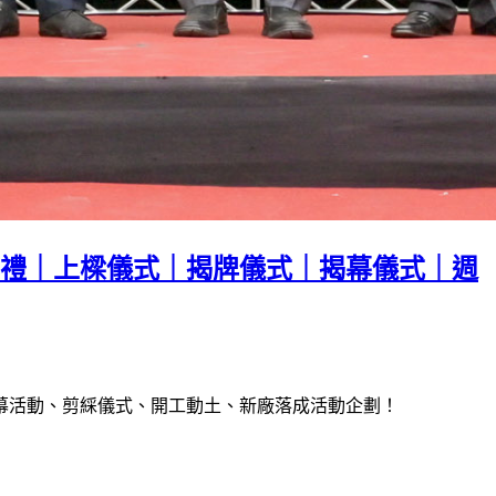
禮｜上樑儀式｜揭牌儀式｜揭幕儀式｜週
幕活動、剪綵儀式、開工動土、新廠落成活動企劃！