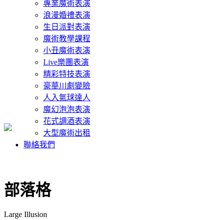
專業魔術表演
浪漫婚禮表演
生日派對表演
魔術教學課程
小丑魔術表演
Live樂團表演
精彩特技表演
豪華川劇變臉
人入氣球達人
魔幻泡泡表演
花式調酒表演
大型魔術出租
聯絡我們
部落格
Large Illusion