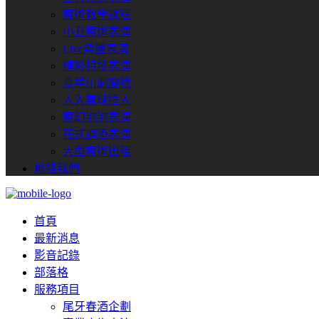
魔術教學課程
小丑魔術表演
Live樂團表演
精彩特技表演
豪華川劇變臉
人入氣球達人
魔幻泡泡表演
花式調酒表演
大型魔術出租
聯絡我們
首頁
最新消息
影音記錄
部落格
服務項目
尾牙春酒企劃