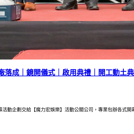
廠落成｜鏡開儀式｜啟用典禮｜開工動土典
幕活動企劃交給【魔力宏娛樂】活動公關公司，專業包辦各式開