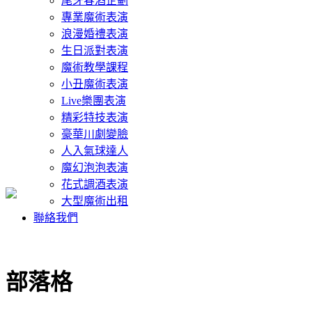
尾牙春酒企劃
專業魔術表演
浪漫婚禮表演
生日派對表演
魔術教學課程
小丑魔術表演
Live樂團表演
精彩特技表演
豪華川劇變臉
人入氣球達人
魔幻泡泡表演
花式調酒表演
大型魔術出租
聯絡我們
部落格