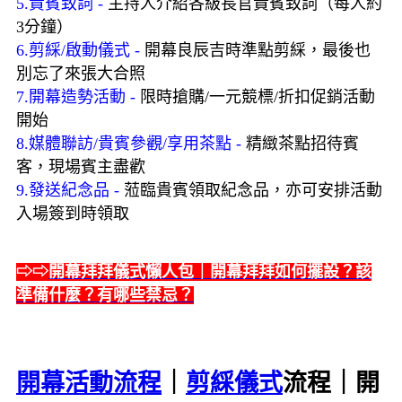
5.貴賓致詞 -
主持人介紹各級長官貴賓致詞（每人約
3分鐘）
6.剪綵/啟動儀式 -
開幕良辰吉時準點剪綵，最後也
別忘了來張大合照
7.開幕造勢活動 -
限時搶購/一元競標/折扣促銷活動
開始
8.媒體聯訪/貴賓參觀/享用茶點 -
精緻茶點招待賓
客，現場賓主盡歡
9.發送紀念品 -
蒞臨貴賓領取紀念品，亦可安排活動
入場簽到時領取
⇨⇨
開幕拜拜儀式懶人包｜開幕拜拜如何擺設？該
準備什麼？有哪些禁忌？
開幕活動流程
｜
剪綵儀式
流程｜開