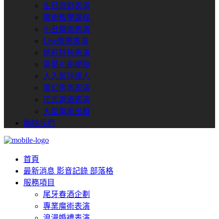
生日派對表演
魔術教學課程
小丑魔術表演
Live樂團表演
精彩特技表演
豪華川劇變臉
人入氣球達人
魔幻泡泡表演
花式調酒表演
大型魔術出租
聯絡我們
首頁
最新消息
影音記錄
部落格
服務項目
尾牙春酒企劃
專業魔術表演
浪漫婚禮表演