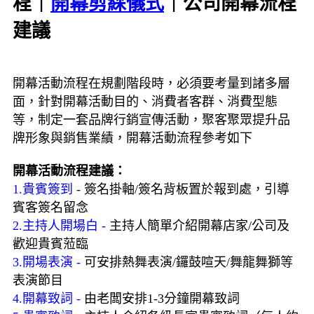
程｜
開幕剪綵儀式
｜公司開幕流程
建議
開幕活動流程在規劃階段時，必須要考量到諸多層
面，針對開幕活動目的、消費者客群、消費型態
等，制定一套品牌行銷宣傳活動，聚客聚眾提升品
牌形象與銷售業績，開幕活動流程參考如下
開幕活動流程建議：
1.貴賓簽到
- 簽名掛軸/簽名背板置於報到處，引導
賓客簽名留念
2.主持人開場白 -
主持人簡單介紹開幕店家/公司及
歡迎貴賓蒞臨
3.開場表演 -
可安排熱舞表演/鑼鼓喧天/舞龍舞獅等
表演節目
4.開幕致詞 -
由老闆安排1-3分鐘開幕致詞