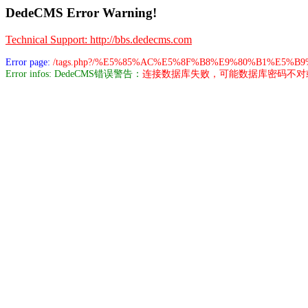
DedeCMS Error Warning!
Technical Support: http://bbs.dedecms.com
Error page:
/tags.php?/%E5%85%AC%E5%8F%B8%E9%80%B1%E5%
Error infos: DedeCMS错误警告：
连接数据库失败，可能数据库密码不对