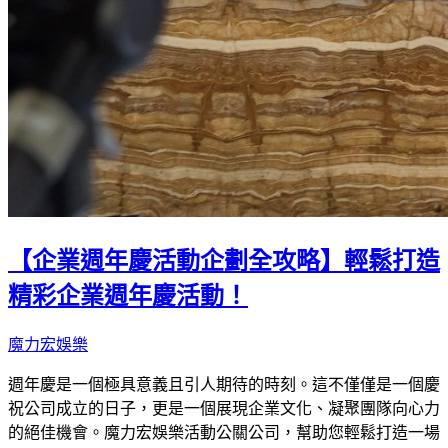
【企業週年慶活動企劃全攻略】輕鬆打造
精彩企業週年慶活動！
魔力宏娛樂
週年慶是一個極具意義且引人期待的時刻。這不僅僅是一個慶
祝公司成立的日子，更是一個展現企業文化、凝聚團隊向心力
的絕佳機會。魔力宏娛樂活動公關公司，幫助您輕鬆打造一場