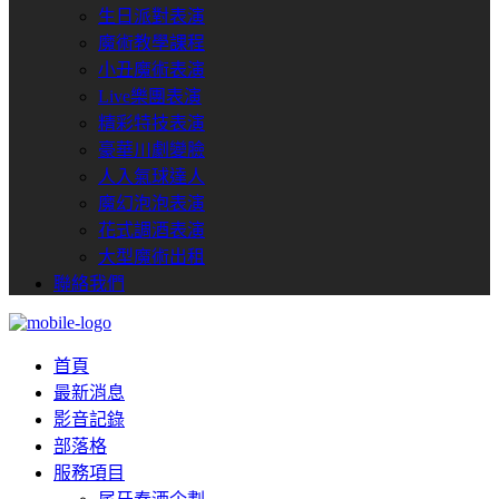
生日派對表演
魔術教學課程
小丑魔術表演
Live樂團表演
精彩特技表演
豪華川劇變臉
人入氣球達人
魔幻泡泡表演
花式調酒表演
大型魔術出租
聯絡我們
首頁
最新消息
影音記錄
部落格
服務項目