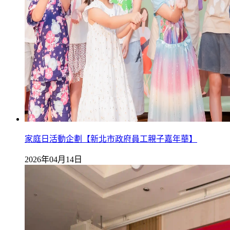
家庭日活動企劃【新北市政府員工親子嘉年華】
2026年04月14日