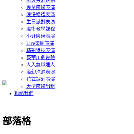
尾牙春酒企劃
專業魔術表演
浪漫婚禮表演
生日派對表演
魔術教學課程
小丑魔術表演
Live樂團表演
精彩特技表演
豪華川劇變臉
人入氣球達人
魔幻泡泡表演
花式調酒表演
大型魔術出租
聯絡我們
部落格