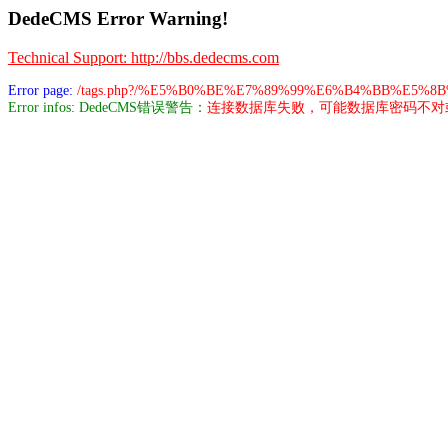
DedeCMS Error Warning!
Technical Support: http://bbs.dedecms.com
Error page:
/tags.php?/%E5%B0%BE%E7%89%99%E6%B4%BB%E5%8
Error infos: DedeCMS错误警告：
连接数据库失败，可能数据库密码不对