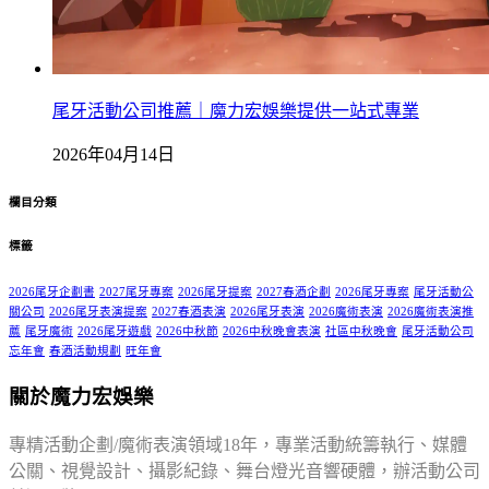
尾牙活動公司推薦｜魔力宏娛樂提供一站式專業
2026年04月14日
欄目分類
標籤
2026尾牙企劃書
2027尾牙專案
2026尾牙提案
2027春酒企劃
2026尾牙專案
尾牙活動公
關公司
2026尾牙表演提案
2027春酒表演
2026尾牙表演
2026魔術表演
2026魔術表演推
薦
尾牙魔術
2026尾牙遊戲
2026中秋節
2026中秋晚會表演
社區中秋晚會
尾牙活動公司
忘年會
春酒活動規劃
旺年會
關於魔力宏娛樂
專精活動企劃/魔術表演領域18年，專業活動統籌執行、媒體
公關、視覺設計、攝影紀錄、舞台燈光音響硬體，辦活動公司