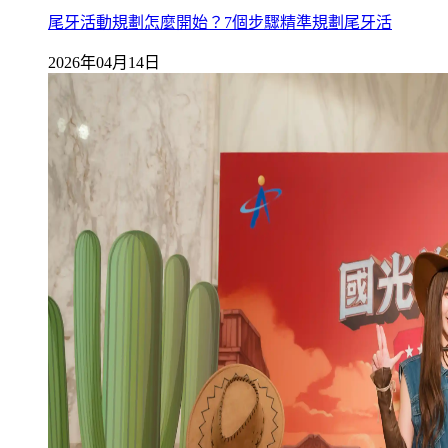
尾牙活動規劃怎麼開始？7個步驟精準規劃尾牙活
2026年04月14日