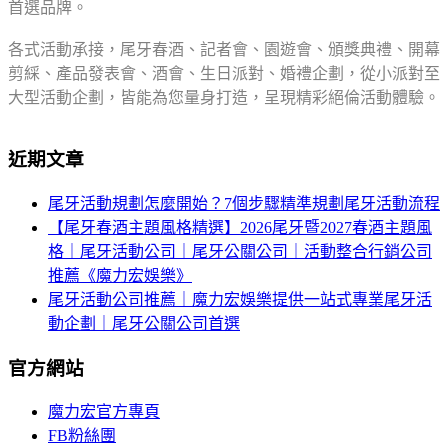
首選品牌。
各式活動承接，尾牙春酒、記者會、園遊會、頒獎典禮、開幕
剪綵、產品發表會、酒會、生日派對、婚禮企劃，從小派對至
大型活動企劃，皆能為您量身打造，呈現精彩絕倫活動體驗。
近期文章
尾牙活動規劃怎麼開始？7個步驟精準規劃尾牙活動流程
【尾牙春酒主題風格精選】2026尾牙暨2027春酒主題風
格｜尾牙活動公司｜尾牙公關公司｜活動整合行銷公司
推薦《魔力宏娛樂》
尾牙活動公司推薦｜魔力宏娛樂提供一站式專業尾牙活
動企劃｜尾牙公關公司首選
官方網站
魔力宏官方專頁
FB粉絲團