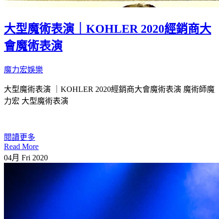
大型魔術表演｜KOHLER 2020經銷商大
會魔術表演
魔力宏娛樂
大型魔術表演 ｜KOHLER 2020經銷商大會魔術表演 魔術師魔
力宏 大型魔術表演
閱讀更多
Read More
04月
Fri
2020