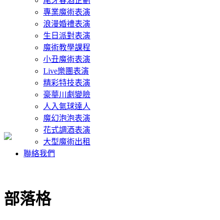
尾牙春酒企劃
專業魔術表演
浪漫婚禮表演
生日派對表演
魔術教學課程
小丑魔術表演
Live樂團表演
精彩特技表演
豪華川劇變臉
人入氣球達人
魔幻泡泡表演
花式調酒表演
大型魔術出租
聯絡我們
部落格