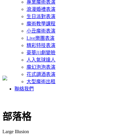
專業魔術表演
浪漫婚禮表演
生日派對表演
魔術教學課程
小丑魔術表演
Live樂團表演
精彩特技表演
豪華川劇變臉
人入氣球達人
魔幻泡泡表演
花式調酒表演
大型魔術出租
聯絡我們
部落格
Large Illusion