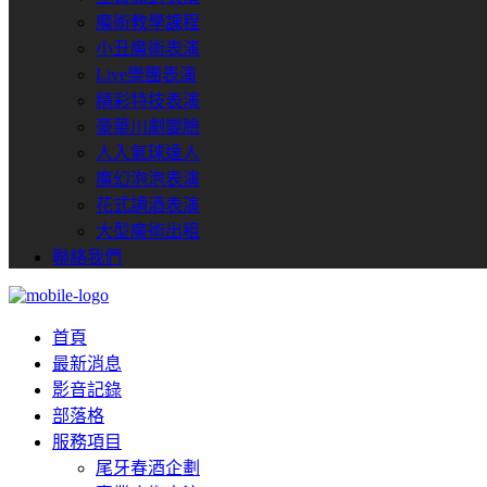
魔術教學課程
小丑魔術表演
Live樂團表演
精彩特技表演
豪華川劇變臉
人入氣球達人
魔幻泡泡表演
花式調酒表演
大型魔術出租
聯絡我們
首頁
最新消息
影音記錄
部落格
服務項目
尾牙春酒企劃