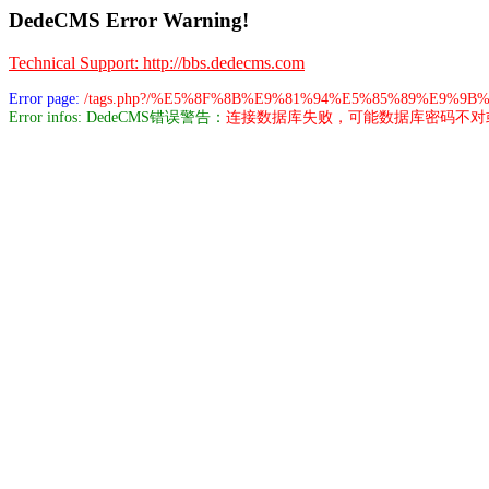
DedeCMS Error Warning!
Technical Support: http://bbs.dedecms.com
Error page:
/tags.php?/%E5%8F%8B%E9%81%94%E5%85%89%E9%9B%
Error infos: DedeCMS错误警告：
连接数据库失败，可能数据库密码不对