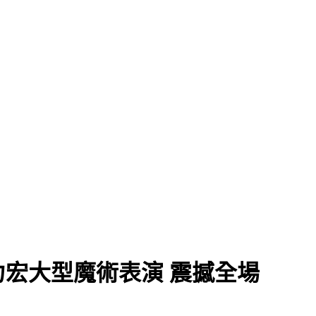
宏大型魔術表演 震撼全場