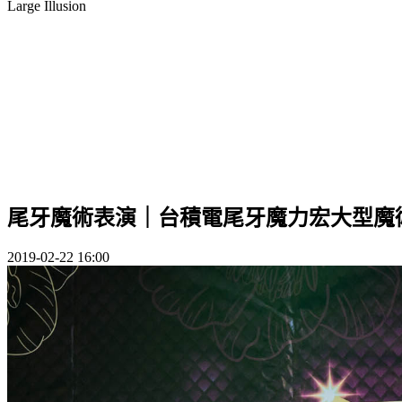
Large Illusion
尾牙魔術表演｜台積電尾牙魔力宏大型魔
2019-02-22 16:00