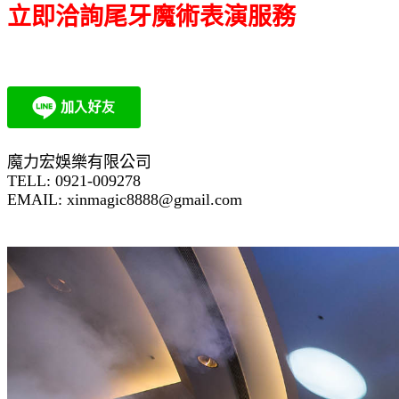
立即洽詢尾牙魔術表演服務
魔力宏娛樂有限公司
TELL: 0921-009278
EMAIL:
xinmagic8888@gmail.com