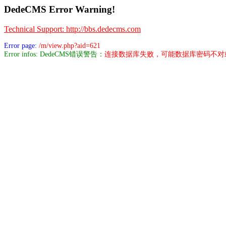
DedeCMS Error Warning!
Technical Support: http://bbs.dedecms.com
Error page:
/m/view.php?aid=621
Error infos: DedeCMS错误警告：
连接数据库失败，可能数据库密码不对