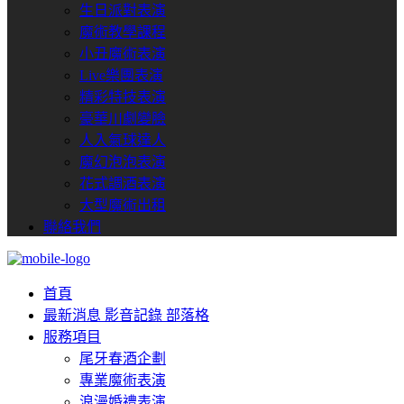
生日派對表演
魔術教學課程
小丑魔術表演
Live樂團表演
精彩特技表演
豪華川劇變臉
人入氣球達人
魔幻泡泡表演
花式調酒表演
大型魔術出租
聯絡我們
首頁
最新消息
影音記錄
部落格
服務項目
尾牙春酒企劃
專業魔術表演
浪漫婚禮表演