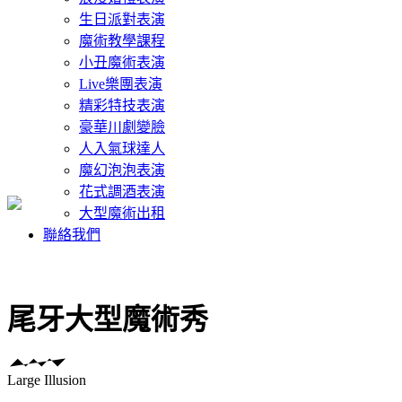
生日派對表演
魔術教學課程
小丑魔術表演
Live樂團表演
精彩特技表演
豪華川劇變臉
人入氣球達人
魔幻泡泡表演
花式調酒表演
大型魔術出租
聯絡我們
尾牙大型魔術秀
Large Illusion