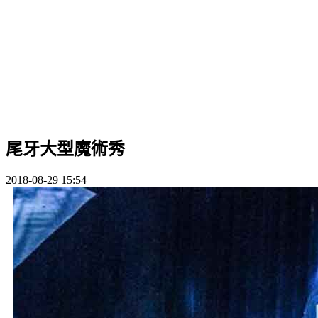
尾牙大型魔術秀
2018-08-29 15:54