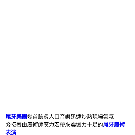
尾牙樂團
幾首膾炙人口音樂迅速炒熱現場氣氛
緊接著由魔術師魔力宏帶來震憾力十足的
尾牙魔術
表演