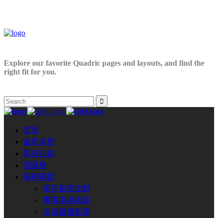
Explore our favorite Quadric pages and layouts, and find the
right fit for you.
首頁
最新消息
影音記錄
部落格
服務項目
尾牙春酒企劃
專業魔術表演
浪漫婚禮表演