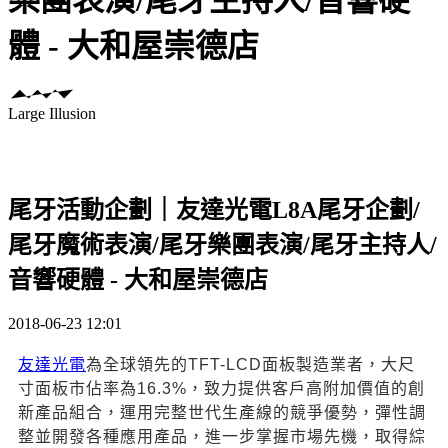
體 - 大和屋崇德店
Large Illusion
尾牙活動企劃｜友達光電L8A尾牙企劃/
尾牙魔術表演/尾牙樂團表演/尾牙主持人/
音響硬體 - 大和屋崇德店
2018-06-23 12:01
友達光電
為全球領先的TFT-LCD面板製造業者，大尺
寸面板市佔率為16.3%，致力提供客戶高附加價值的創
新產品組合，運用完整世代生產線的競爭優勢，彈性調
整並開發各種應用產品，進一步掌握市場先機，取得綜