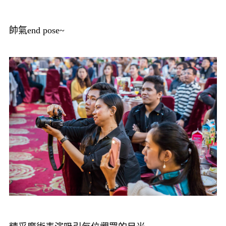
帥氣end pose~