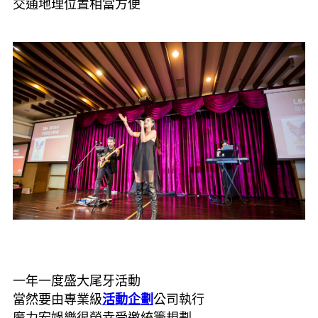
交通地理位置相當方便
一年一度盛大尾牙活動
當然要由專業級
活動企劃
公司執行
魔力宏娛樂很榮幸受邀統籌規劃