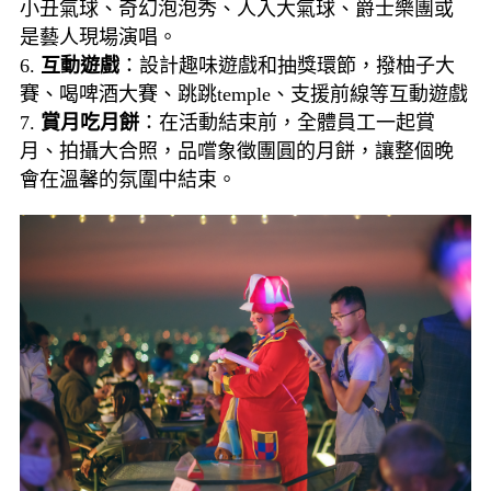
小丑氣球、奇幻泡泡秀、人入大氣球、爵士樂團或
是藝人現場演唱。
6.
互動遊戲
：設計趣味遊戲和抽獎環節，撥柚子大
賽、喝啤酒大賽、跳跳temple、支援前線等互動遊戲
7.
賞月吃月餅
：在活動結束前，全體員工一起賞
月、拍攝大合照，品嚐象徵團圓的月餅，讓整個晚
會在溫馨的氛圍中結束。