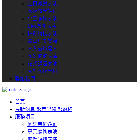
生日派對表演
魔術教學課程
小丑魔術表演
Live樂團表演
精彩特技表演
豪華川劇變臉
人入氣球達人
魔幻泡泡表演
花式調酒表演
大型魔術出租
聯絡我們
首頁
最新消息
影音記錄
部落格
服務項目
尾牙春酒企劃
專業魔術表演
浪漫婚禮表演