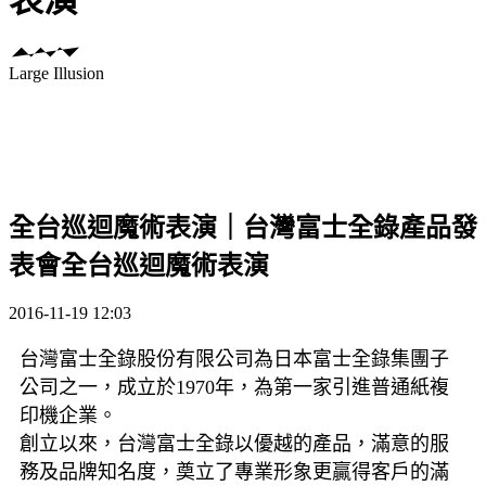
Large Illusion
全台巡迴魔術表演｜台灣富士全錄產品發
表會全台巡迴魔術表演
2016-11-19 12:03
台灣富士全錄股份有限公司為日本富士全錄集團子
公司之一，成立於1970年，為第一家引進普通紙複
印機企業。
創立以來，台灣富士全錄以優越的產品，滿意的服
務及品牌知名度，奠立了專業形象更贏得客戶的滿