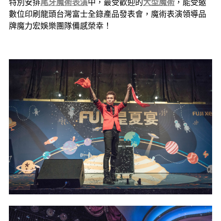
特別安排
尾牙魔術表演
中，最受歡迎的
大型魔術
，能受邀
數位印刷龍頭台灣富士全錄產品發表會，魔術表演領導品
牌魔力宏娛樂團隊備感榮幸！