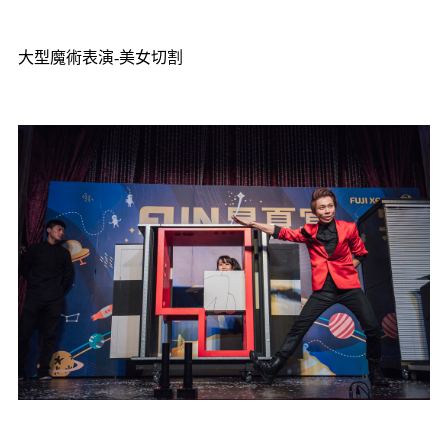
大型魔術表演-美女切割