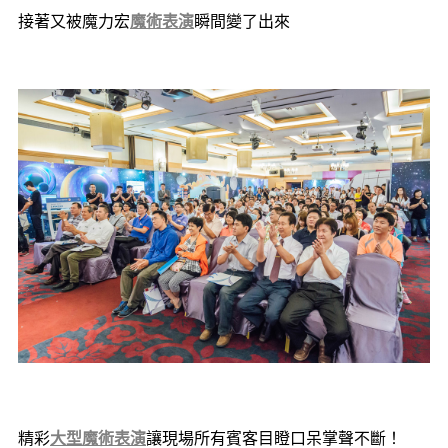
接著又被魔力宏
魔術表演
瞬間變了出來
精彩
大型魔術表演
讓現場所有賓客目瞪口呆掌聲不斷！