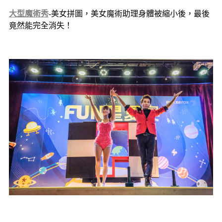
大型魔術秀
-美女拼圖，美女魔術助理身體被縮小後，最後
竟然能完全消失！