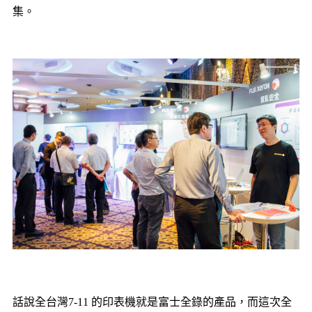
集。
話說全台灣7-11 的印表機就是富士全錄的產品，而這次全