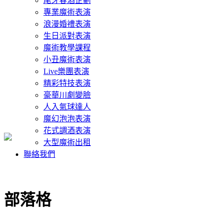
尾牙春酒企劃
專業魔術表演
浪漫婚禮表演
生日派對表演
魔術教學課程
小丑魔術表演
Live樂團表演
精彩特技表演
豪華川劇變臉
人入氣球達人
魔幻泡泡表演
花式調酒表演
大型魔術出租
聯絡我們
部落格