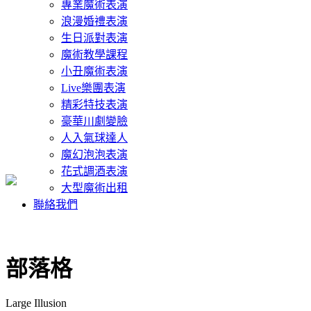
專業魔術表演
浪漫婚禮表演
生日派對表演
魔術教學課程
小丑魔術表演
Live樂團表演
精彩特技表演
豪華川劇變臉
人入氣球達人
魔幻泡泡表演
花式調酒表演
大型魔術出租
聯絡我們
部落格
Large Illusion