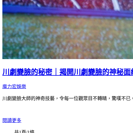
川劇變臉的秘密｜揭開川劇變臉的神秘面
魔力宏娛樂
川劇變臉大師的神奇技藝，令每一位觀眾目不轉睛，驚嘆不已
閱讀更多
共1頁/1條