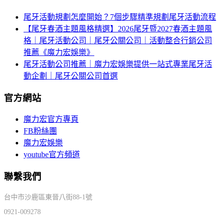
尾牙活動規劃怎麼開始？7個步驟精準規劃尾牙活動流程
【尾牙春酒主題風格精選】2026尾牙暨2027春酒主題風
格｜尾牙活動公司｜尾牙公關公司｜活動整合行銷公司
推薦《魔力宏娛樂》
尾牙活動公司推薦｜魔力宏娛樂提供一站式專業尾牙活
動企劃｜尾牙公關公司首選
官方網站
魔力宏官方專頁
FB粉絲團
魔力宏娛樂
youtube官方頻道
聯繫我們
台中市沙鹿區東晉八街88-1號
0921-009278