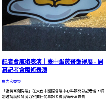
記者會魔術表演｜臺中蛋黃哥懶得展 - 開
幕記者會魔術表演
魔力宏娛樂
「蛋黃哥懶得展」在大台中國際會展中心舉辦開幕記者會，特
別邀請魔術師魔力宏擔任開幕記者會魔術表演嘉賓