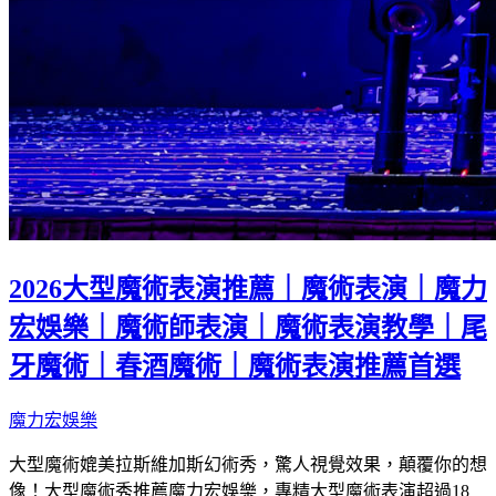
2026大型魔術表演推薦｜魔術表演｜魔力
宏娛樂｜魔術師表演｜魔術表演教學｜尾
牙魔術｜春酒魔術｜魔術表演推薦首選
魔力宏娛樂
大型魔術媲美拉斯維加斯幻術秀，驚人視覺效果，顛覆你的想
像！大型魔術秀推薦魔力宏娛樂，專精大型魔術表演超過18