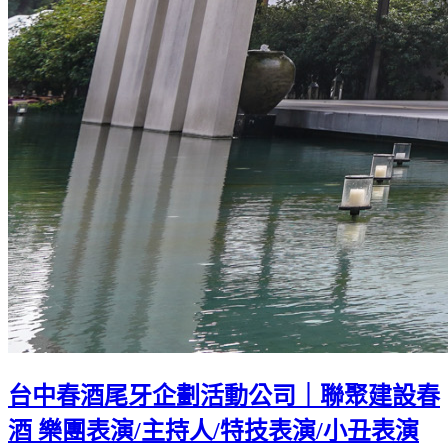
台中春酒尾牙企劃活動公司｜聯聚建設春
酒 樂團表演/主持人/特技表演/小丑表演