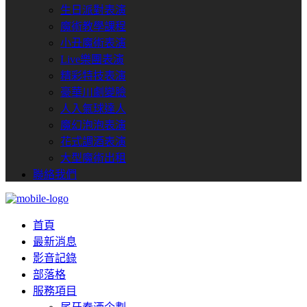
生日派對表演
魔術教學課程
小丑魔術表演
Live樂團表演
精彩特技表演
豪華川劇變臉
人入氣球達人
魔幻泡泡表演
花式調酒表演
大型魔術出租
聯絡我們
首頁
最新消息
影音記錄
部落格
服務項目