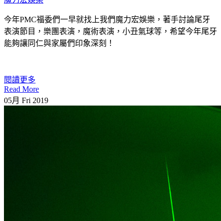
今年PMC福委們一早就找上我們魔力宏娛樂，著手討論尾牙
表演節目，樂團表演，魔術表演，小丑氣球等，希望今年尾牙
能夠讓同仁與家屬們印象深刻！
閱讀更多
Read More
05月
Fri
2019