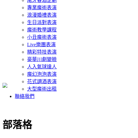
尾牙春酒企劃
專業魔術表演
浪漫婚禮表演
生日派對表演
魔術教學課程
小丑魔術表演
Live樂團表演
精彩特技表演
豪華川劇變臉
人入氣球達人
魔幻泡泡表演
花式調酒表演
大型魔術出租
聯絡我們
部落格