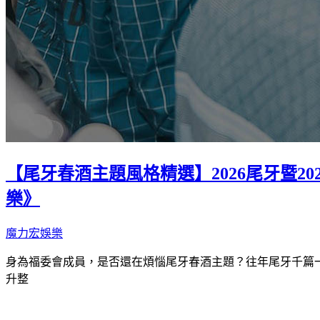
【尾牙春酒主題風格精選】2026尾牙暨
樂》
魔力宏娛樂
身為福委會成員，是否還在煩惱尾牙春酒主題？往年尾牙千篇
升整