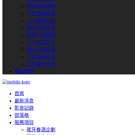
魔術教學課程
小丑魔術表演
Live樂團表演
精彩特技表演
豪華川劇變臉
人入氣球達人
魔幻泡泡表演
花式調酒表演
大型魔術出租
聯絡我們
首頁
最新消息
影音記錄
部落格
服務項目
尾牙春酒企劃