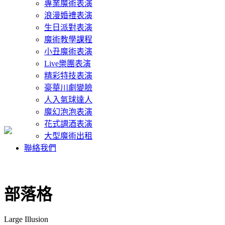
專業魔術表演
浪漫婚禮表演
生日派對表演
魔術教學課程
小丑魔術表演
Live樂團表演
精彩特技表演
豪華川劇變臉
人入氣球達人
魔幻泡泡表演
花式調酒表演
大型魔術出租
聯絡我們
部落格
Large Illusion