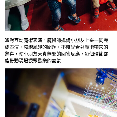
派對互動魔術表演，魔術師邀請小朋友上臺一同完
成表演，詼諧風趣的問題，不時配合著魔術帶來的
驚喜，使小朋友天真無邪的回答反應，每個環節都
能帶動現場觀眾歡樂的氣氛。