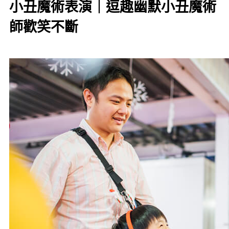
小丑魔術表演｜逗趣幽默小丑魔術
師歡笑不斷