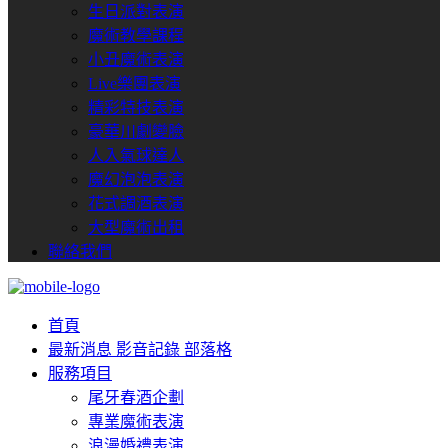
生日派對表演
魔術教學課程
小丑魔術表演
Live樂團表演
精彩特技表演
豪華川劇變臉
人入氣球達人
魔幻泡泡表演
花式調酒表演
大型魔術出租
聯絡我們
首頁
最新消息
影音記錄
部落格
服務項目
尾牙春酒企劃
專業魔術表演
浪漫婚禮表演