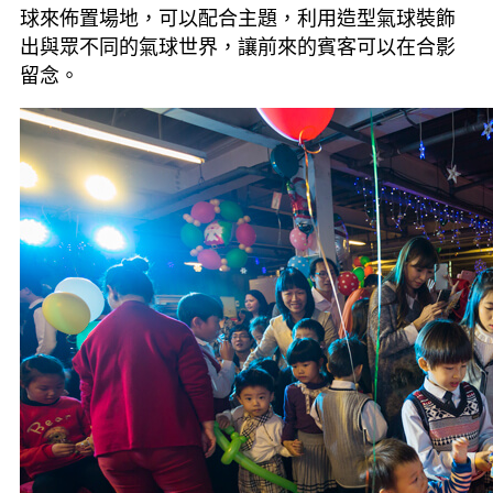
球來佈置場地，可以配合主題，利用造型氣球裝飾
出與眾不同的氣球世界，讓前來的賓客可以在合影
留念。