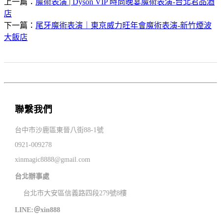
上一篇：
魔術表演 | Dyson VIP 時尚晚宴魔術表演-台北君品酒
店
下一篇：
尾牙魔術表演｜東京威力旺年會魔術表演-新竹煙波
大飯店
聯繫我們
台中市沙鹿區東晉八街88-1號
0921-009278
xinmagic8888@gmail.com
台北辦事處
台北市大安區信義路四段279號8樓
LINE:＠xin888