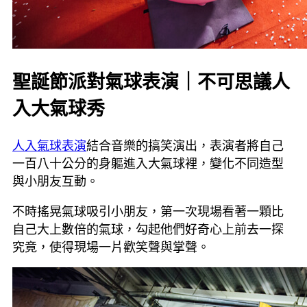
聖誕節派對氣球表演｜不可思議人
入大氣球秀
人入氣球表演
結合音樂的搞笑演出，表演者將自己
一百八十公分的身軀進入大氣球裡，變化不同造型
與小朋友互動。
不時搖晃氣球吸引小朋友，第一次現場看著一顆比
自己大上數倍的氣球，勾起他們好奇心上前去一探
究竟，使得現場一片歡笑聲與掌聲。